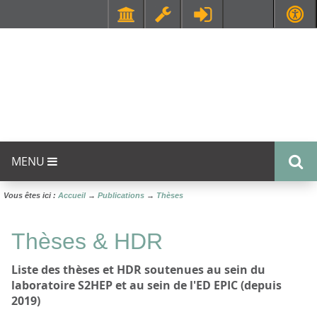
Faculté de Médecine et de Maïeutique Lyon Sud - Charles Mérieux
UFR STAPS (Sciences et Techniques des Activités Physiques et Sportives)
MENU
Vous êtes ici :
Accueil
→
Publications
→
Thèses
Thèses & HDR
Liste des thèses et HDR soutenues au sein du
laboratoire S2HEP et au sein de l'ED EPIC (depuis
2019)