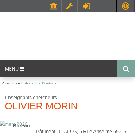
Faculté de Médecine et de Maïeutique Lyon Sud - Charles Mérieux
UFR STAPS (Sciences et Techniques des Activités Physiques et Sportives)
MENU
Vous êtes ici :
Accueil
→
Membres
Enseignants-chercheurs
OLIVIER MORIN
Bureau
Bâtiment LE CLOS, 5 Rue Anselme 69317