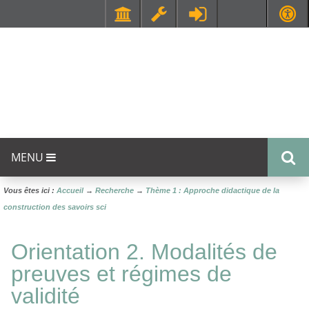
Faculté de Médecine et de Maïeutique Lyon Sud - Charles Mérieux
UFR STAPS (Sciences et Techniques des Activités Physiques et Sportives)
MENU
Vous êtes ici :
Accueil
→
Recherche
→
Thème 1 : Approche didactique de la
construction des savoirs sci
Orientation 2. Modalités de
preuves et régimes de
validité