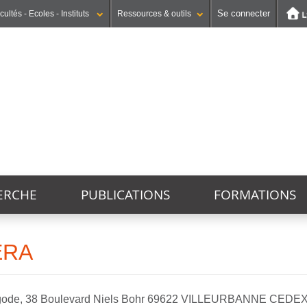
Se connecter
cultés - Ecoles - Instituts
Ressources & outils
Institut national supérieur du professorat et de l'éducation
UFR STAPS (Sciences et Techniques des Activités Physiques et Sportives)
GEP (Génie Electrique des Procédés - Département composante)
ERCHE
PUBLICATIONS
FORMATIONS
ACTU
ERA
gode, 38 Boulevard Niels Bohr 69622 VILLEURBANNE CEDE